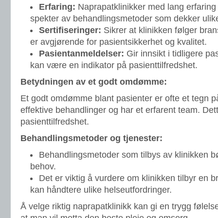
Erfaring:
Naprapatklinikker med lang erfaring k
spekter av behandlingsmetoder som dekker ulik
Sertifiseringer:
Sikrer at klinikken følger br
er avgjørende for pasientsikkerhet og kvalitet.
Pasientanmeldelser:
Gir innsikt i tidligere p
kan være en indikator på pasienttilfredshet.
Betydningen av et godt omdømme:
Et godt omdømme blant pasienter er ofte et tegn på
effektive behandlinger og har et erfarent team. Dett
pasienttilfredshet.
Behandlingsmetoder og tjenester:
Behandlingsmetoder som tilbys av klinikken bør
behov.
Det er viktig å vurdere om klinikken tilbyr en 
kan håndtere ulike helseutfordringer.
Å velge riktig naprapatklinikk kan gi en trygg følelse av
at man vil motta den beste pleie og omsorg.